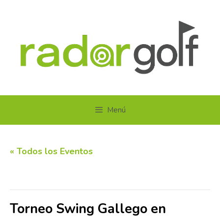
Saltar
al
contenido
Menú
« Todos los Eventos
Este evento ha pasado.
Torneo Swing Gallego en