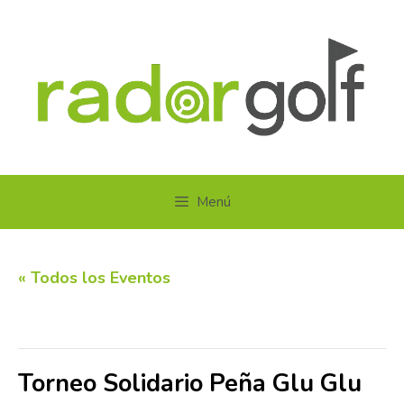
Saltar
al
contenido
Menú
« Todos los Eventos
Este evento ha pasado.
Torneo Solidario Peña Glu Glu