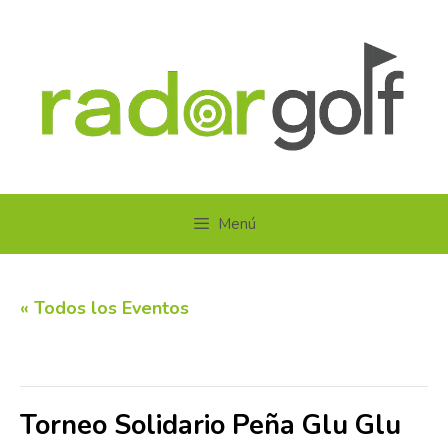
Saltar
al
contenido
Menú
« Todos los Eventos
Este evento ha pasado.
Torneo Solidario Peña Glu Glu