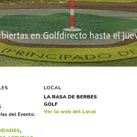
LES
LOCAL
LA RASA DE BERBES
GOLF
l
Ver la web del Local
ías del Evento:
IDADES
,