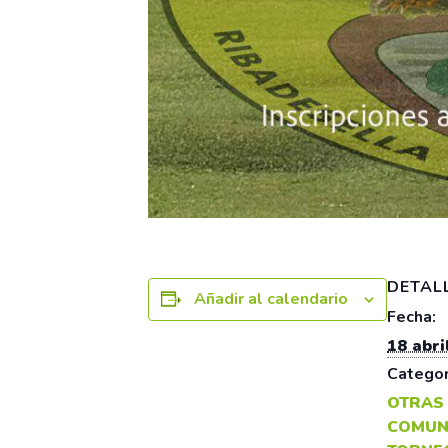
DETAL
Añadir al calendario
Fecha:
18 abri
Categor
OTRAS
COMUN