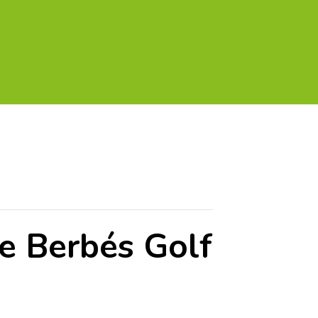
A TU GOLF!!
PODCAST
THE GOLF CARDS
e Berbés Golf