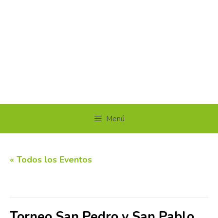
Menú
« Todos los Eventos
Este evento ha pasado.
Torneo San Pedro y San Pablo