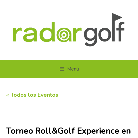
Saltar
al
contenido
Menú
« Todos los Eventos
Este evento ha pasado.
Torneo Roll&Golf Experience en