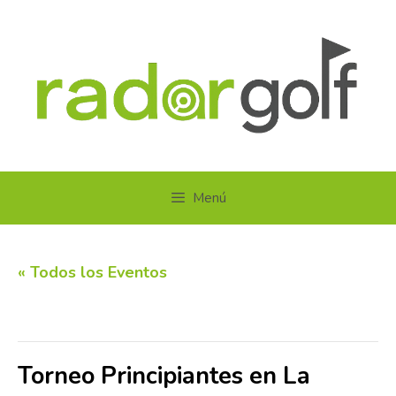
Saltar
al
contenido
Menú
« Todos los Eventos
Este evento ha pasado.
Torneo Principiantes en La