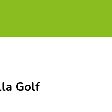
A TU GOLF!!
PODCAST
THE GOLF CARDS
la Golf