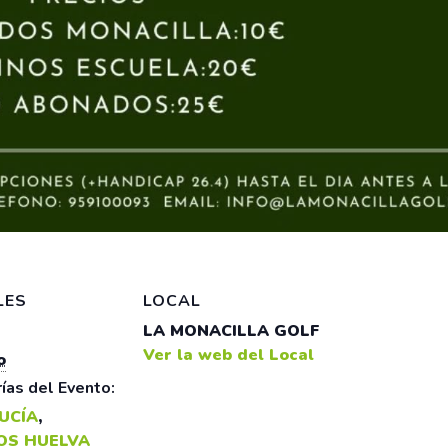
LES
LOCAL
LA MONACILLA GOLF
Ver la web del Local
o
ías del Evento:
UCÍA
,
OS HUELVA