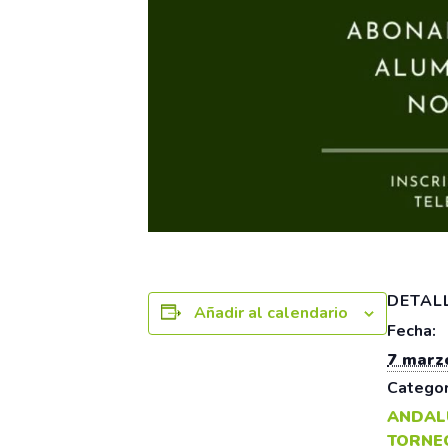
DETAL
Añadir al calendario
Fecha:
7 marz
Categor
ANDAL
TORNE