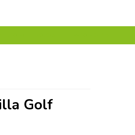
A TU GOLF!!
PODCAST
THE GOLF CARDS
lla Golf