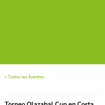
« Todos los Eventos
Este evento ha pasado.
Torneo Olazabal Cup en Costa