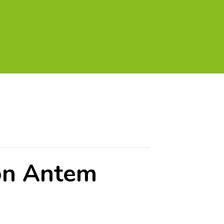
A TU GOLF!!
PODCAST
THE GOLF CARDS
Son Antem