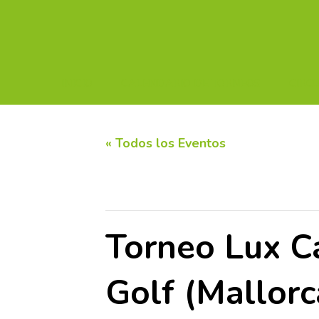
INICIO
CALENDARIO DE TORNEOS
CIRC
« Todos los Eventos
Este evento ha pasado.
Torneo Lux C
Golf (Mallorc