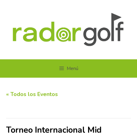
Saltar
al
contenido
Menú
« Todos los Eventos
Este evento ha pasado.
Torneo Internacional Mid