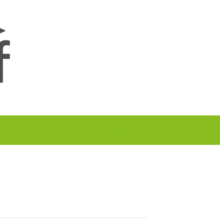
A TU GOLF!!
PODCAST
THE GOLF CARDS