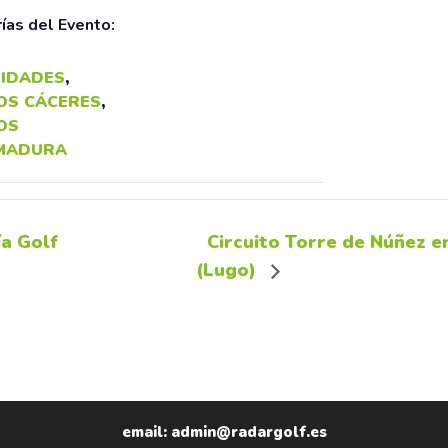
ías del Evento:
IDADES
,
OS CÁCERES
,
OS
MADURA
a Golf
Circuito Torre de Núñez e
(Lugo)
email: admin@radargolf.es