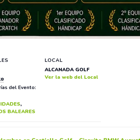
LES
LOCAL
ALCANADA GOLF
Ver la web del Local
to
ías del Evento:
IDADES
,
OS BALEARES