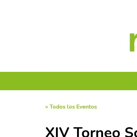
Saltar
al
contenido
INICIO
CALENDARIO DE TORNEOS
CIRC
« Todos los Eventos
XIV Torneo S