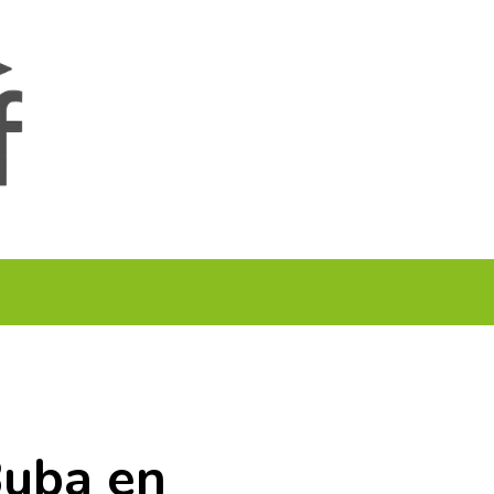
A TU GOLF!!
PODCAST
THE GOLF CARDS
Buba en