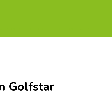
A TU GOLF!!
PODCAST
THE GOLF CARDS
n Golfstar