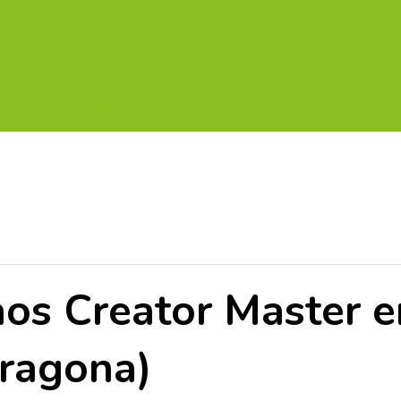
UITOS MULTICAMPO
TORNEOS FEDERATIVOS
¡¡MEJOR
os Creator Master e
rragona)