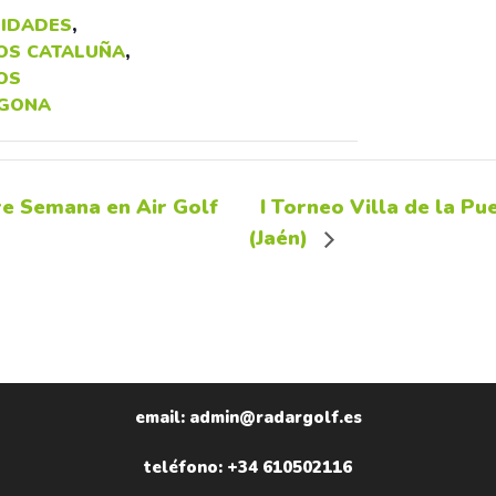
IDADES
,
OS CATALUÑA
,
OS
GONA
re Semana en Air Golf
I Torneo Villa de la P
(Jaén)
email: admin@radargolf.es
teléfono: +34 610502116