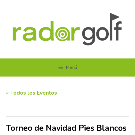
Saltar
al
contenido
Menú
« Todos los Eventos
Este evento ha pasado.
Torneo de Navidad Pies Blancos