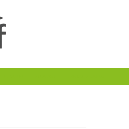
A TU GOLF!!
PODCAST
THE GOLF CARDS