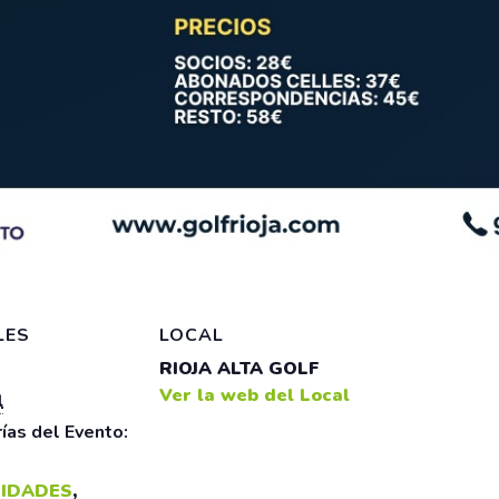
LES
LOCAL
RIOJA ALTA GOLF
Ver la web del Local
l
ías del Evento:
IDADES
,