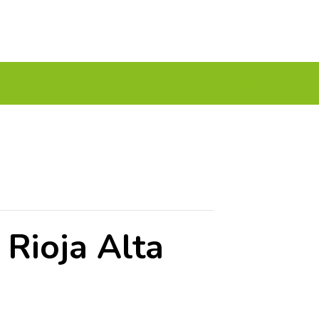
A TU GOLF!!
PODCAST
THE GOLF CARDS
Rioja Alta