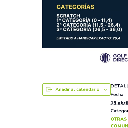
DETAL
Añadir al calendario
Fecha:
19 abri
Categor
OTRAS
COMUN