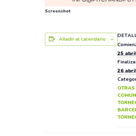
Screenshot
DETAL
Añadir al calendario
Comienz
25 abri
Finaliza
26 abri
Categor
OTRAS
COMUN
TORNE
BARCE
TORNE