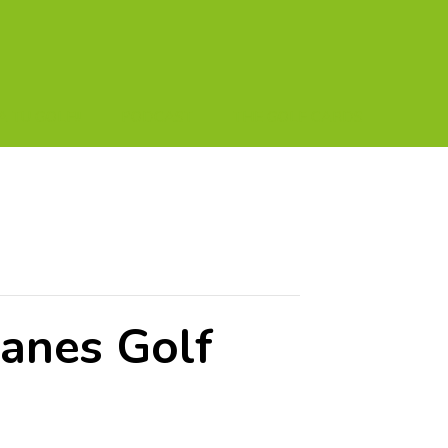
A TU GOLF!!
PODCAST
THE GOLF CARDS
manes Golf