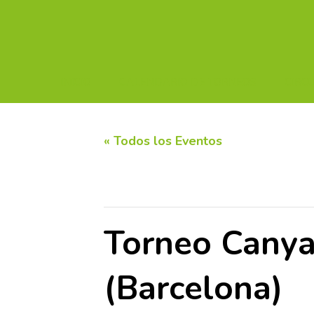
INICIO
CALENDARIO DE TORNEOS
CIRC
« Todos los Eventos
Este evento ha pasado.
Torneo Canya
(Barcelona)