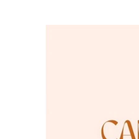
25 abril
-
26 abril