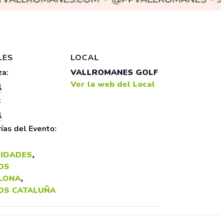
LES
LOCAL
a:
VALLROMANES GOLF
Ver la web del Local
l
:
l
ías del Evento:
IDADES
,
OS
LONA
,
OS CATALUÑA