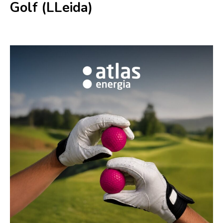
Golf (LLeida)
27 junio
-
28 junio