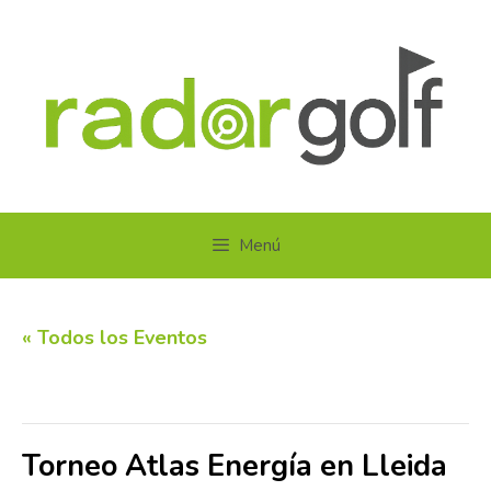
Saltar
al
contenido
Menú
« Todos los Eventos
Este evento ha pasado.
Torneo Atlas Energía en Lleida