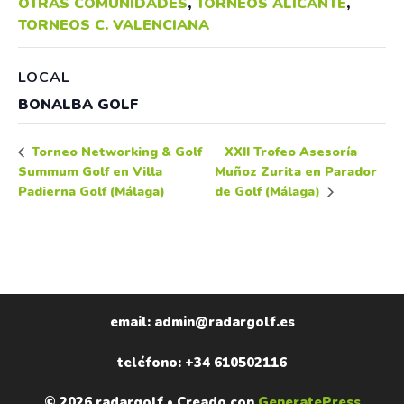
OTRAS COMUNIDADES
,
TORNEOS ALICANTE
,
TORNEOS C. VALENCIANA
LOCAL
BONALBA GOLF
XXII Trofeo Asesoría
Torneo Networking & Golf
Summum Golf en Villa
Muñoz Zurita en Parador
Padierna Golf (Málaga)
de Golf (Málaga)
email: admin@radargolf.es
teléfono: +34 610502116
© 2026 radargolf
• Creado con
GeneratePress