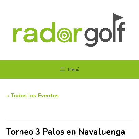
Saltar
al
contenido
Menú
« Todos los Eventos
Este evento ha pasado.
Torneo 3 Palos en Navaluenga