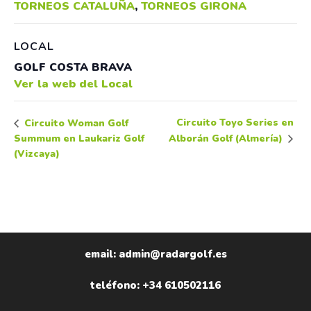
TORNEOS CATALUÑA
,
TORNEOS GIRONA
LOCAL
GOLF COSTA BRAVA
Ver la web del Local
Circuito Toyo Series en
Circuito Woman Golf
Summum en Laukariz Golf
Alborán Golf (Almería)
(Vizcaya)
email: admin@radargolf.es
teléfono: +34 610502116