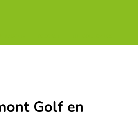
A TU GOLF!!
PODCAST
THE GOLF CARDS
mont Golf en