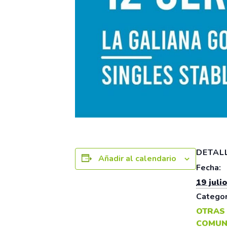
DETAL
Añadir al calendario
Fecha:
19 julio
Categor
OTRAS
COMUN