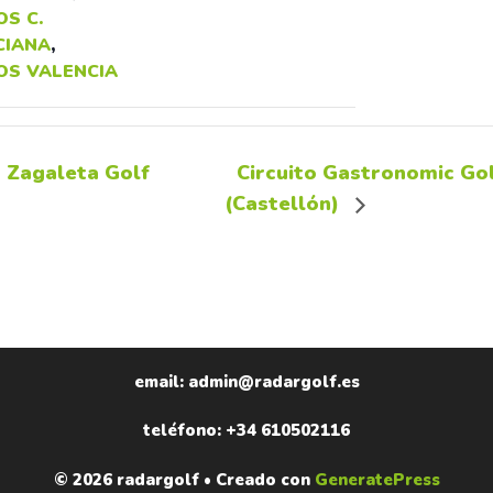
S C.
CIANA
,
OS VALENCIA
 Zagaleta Golf
Circuito Gastronomic Go
(Castellón)
email: admin@radargolf.es
teléfono: +34 610502116
© 2026 radargolf
• Creado con
GeneratePress