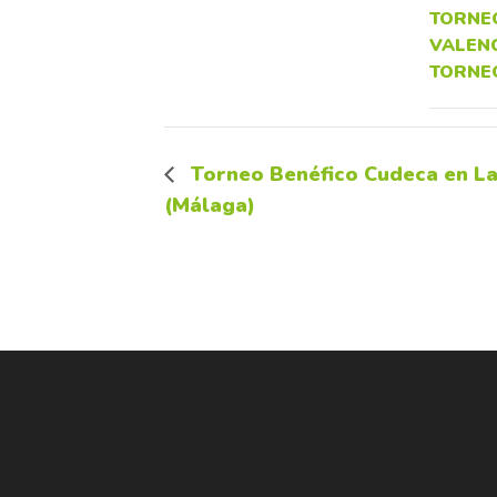
TORNEO
VALEN
TORNE
Torneo Benéfico Cudeca en La
(Málaga)