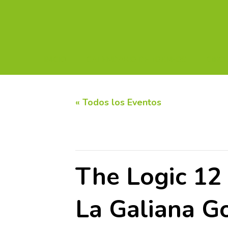
INICIO
CALENDARIO DE TORNEOS
CIRC
« Todos los Eventos
Este evento ha pasado.
The Logic 12
La Galiana Go