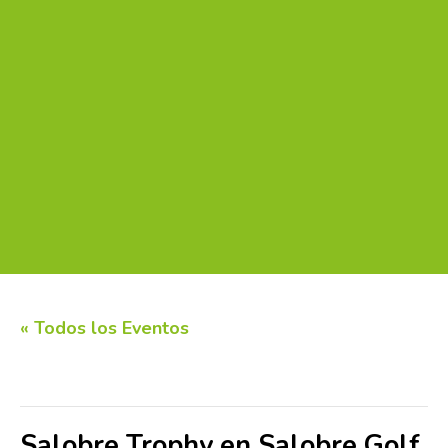
« Todos los Eventos
Este evento ha pasado.
Salobre Trophy en Salobre Golf