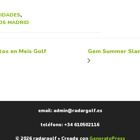
IDADES
,
OS MADRID
os en Meis Golf
Gem Summer Slam 
email: admin@radargolf.es
teléfono: +34 610502116
© 2026 radargolf
• Creado con
GeneratePress