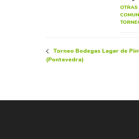
OTRAS
COMUN
TORNE
Torneo Bodegas Lagar de Pint
(Pontevedra)