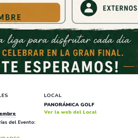
LES
LOCAL
PANORÁMICA GOLF
Ver la web del Local
iembre
ías del Evento: