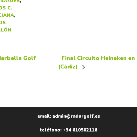
IDADES
,
S C.
CIANA
,
OS
LLÓN
Marbella Golf
Final Circuito Heineken en
(Cádiz)
email: admin@radargolf.es
teléfono: +34 610502116