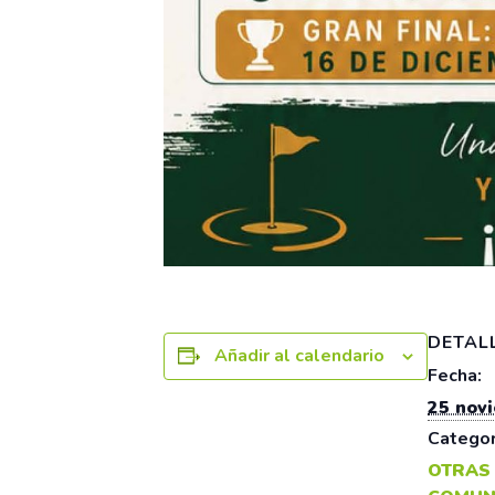
DETAL
Añadir al calendario
Fecha:
25 nov
Categor
OTRAS