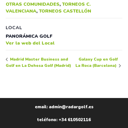
OTRAS COMUNIDADES
,
TORNEOS C.
VALENCIANA
,
TORNEOS CASTELLÓN
LOCAL
PANORÁMICA GOLF
Ver la web del Local
Galaxy Cup en Golf
Madrid Master Business and
Golf en La Dehesa Golf (Madrid)
La Roca (Barcelona)
email: admin@radargolf.es
teléfono: +34 610502116