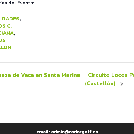
ías del Evento:
IDADES
,
S C.
CIANA
,
OS
LLÓN
eza de Vaca en Santa Marina
Circuito Locos P
(Castellón)
email: admin@radargolf.es