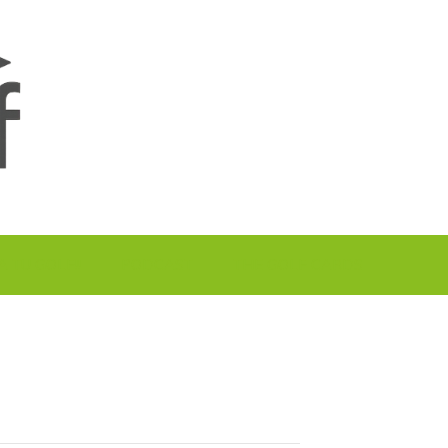
A TU GOLF!!
PODCAST
THE GOLF CARDS