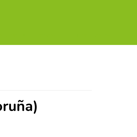
A TU GOLF!!
PODCAST
THE GOLF CARDS
oruña)