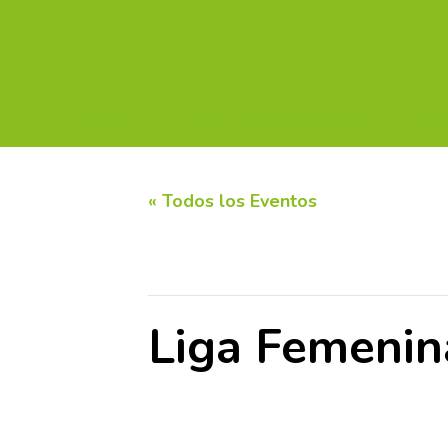
INICIO
CALENDARIO DE TORNEOS
CIRC
« Todos los Eventos
Este evento ha pasado.
Liga Femenin
24 mayo