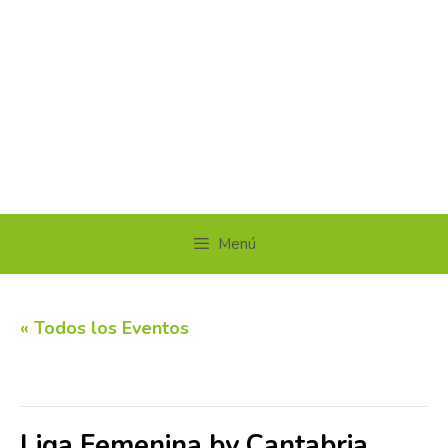
Menú
« Todos los Eventos
Este evento ha pasado.
Liga Femenina by Cantabria