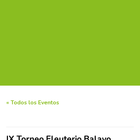
« Todos los Eventos
Este evento ha pasado.
IX Torneo Eleuterio Balayo