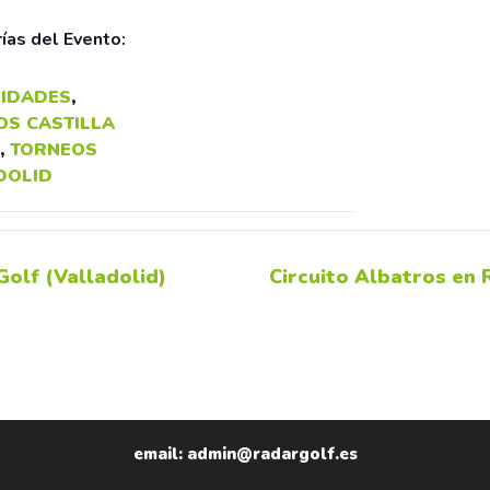
ías del Evento:
IDADES
,
OS CASTILLA
,
TORNEOS
DOLID
Golf (Valladolid)
Circuito Albatros en
email: admin@radargolf.es