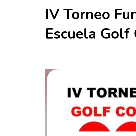
IV Torneo Fu
Escuela Golf 
5 junio
-
6 junio