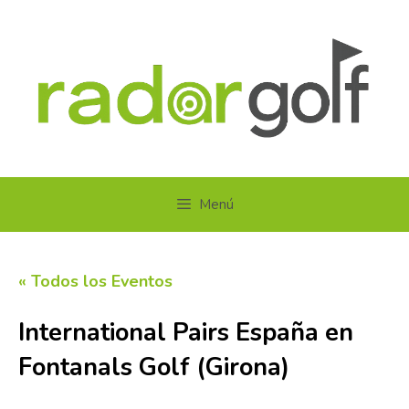
Saltar
al
contenido
Menú
« Todos los Eventos
International Pairs España en
Fontanals Golf (Girona)
15 agosto