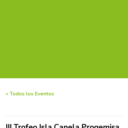
« Todos los Eventos
Este evento ha pasado.
III Trofeo Isla Canela Progemisa