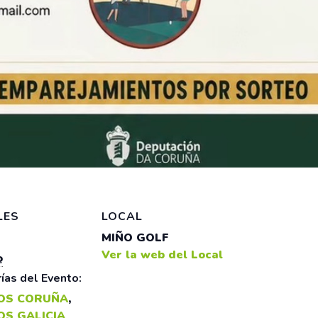
LES
LOCAL
MIÑO GOLF
Ver la web del Local
o
ías del Evento:
OS CORUÑA
,
OS GALICIA