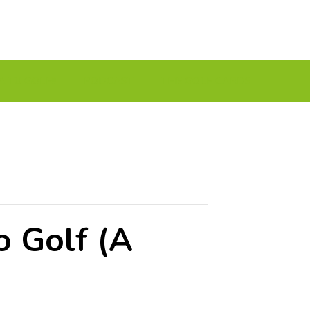
A TU GOLF!!
PODCAST
THE GOLF CARDS
o Golf (A