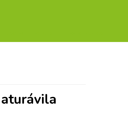
A TU GOLF!!
PODCAST
THE GOLF CARDS
aturávila