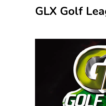
GLX Golf Lea
10 abril
-
12 abril