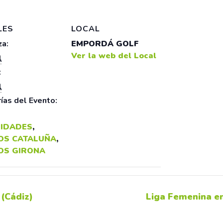
LES
LOCAL
a:
EMPORDÁ GOLF
Ver la web del Local
l
:
l
ías del Evento:
IDADES
,
OS CATALUÑA
,
OS GIRONA
 (Cádiz)
Liga Femenina e