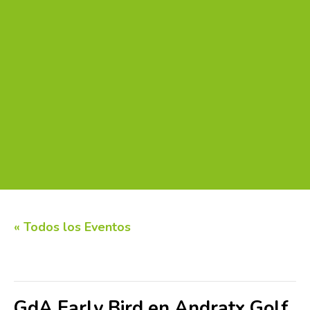
« Todos los Eventos
Este evento ha pasado.
GdA Early Bird en Andratx Golf