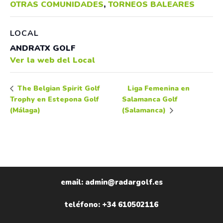
OTRAS COMUNIDADES
,
TORNEOS BALEARES
LOCAL
ANDRATX GOLF
Ver la web del Local
Liga Femenina en
The Belgian Spirit Golf
Trophy en Estepona Golf
Salamanca Golf
(Málaga)
(Salamanca)
email: admin@radargolf.es
teléfono: +34 610502116