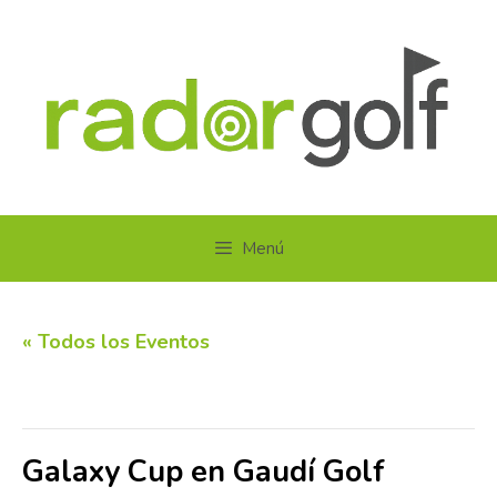
Saltar
al
contenido
Menú
« Todos los Eventos
Este evento ha pasado.
Galaxy Cup en Gaudí Golf