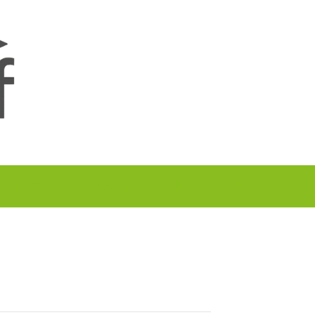
A TU GOLF!!
PODCAST
THE GOLF CARDS