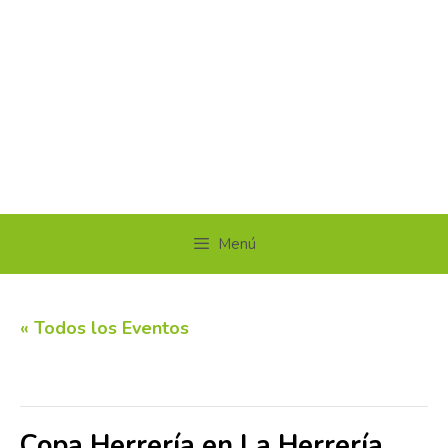
Menú
« Todos los Eventos
Este evento ha pasado.
Copa Herrería en La Herrería