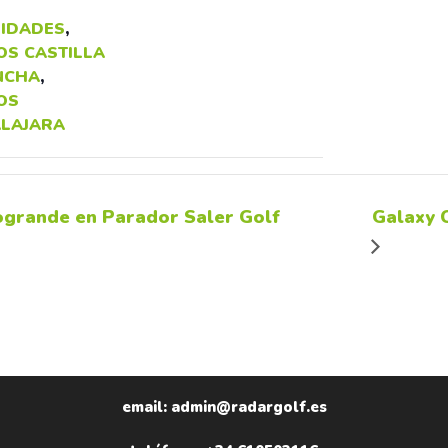
IDADES
,
OS CASTILLA
NCHA
,
OS
LAJARA
togrande en Parador Saler Golf
Galaxy 
email: admin@radargolf.es