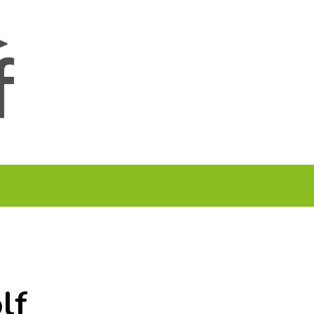
A TU GOLF!!
PODCAST
THE GOLF CARDS
lf