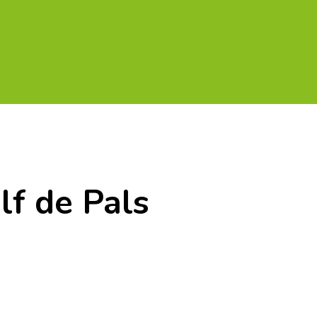
A TU GOLF!!
PODCAST
THE GOLF CARDS
lf de Pals