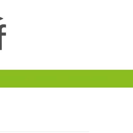
A TU GOLF!!
PODCAST
THE GOLF CARDS