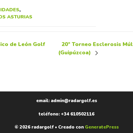
IDADES
,
OS ASTURIAS
ico de León Golf
20º Torneo Esclerosis Múl
(Guipúzcoa)
email: admin@radargolf.es
teléfono: +34 610502116
© 2026 radargolf
• Creado con
GeneratePress