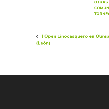
OTRAS
COMUN
TORNE
I Open Linocasquero en Olímp
(León)