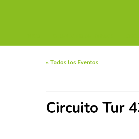
INICIO
CALENDARIO DE TORNEOS
CIRC
« Todos los Eventos
Este evento ha pasado.
Circuito Tur 
23 mayo