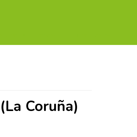
A TU GOLF!!
PODCAST
THE GOLF CARDS
 (La Coruña)