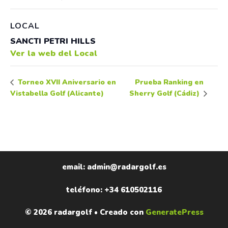
LOCAL
SANCTI PETRI HILLS
Ver la web del Local
Prueba Ranking en
Torneo XVII Aniversario en
Vistabella Golf (Alicante)
Sherry Golf (Cádiz)
email: admin@radargolf.es
teléfono: +34 610502116
© 2026 radargolf
• Creado con
GeneratePress