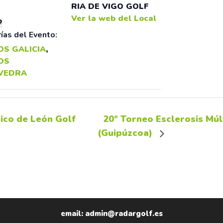
RIA DE VIGO GOLF
Ver la web del Local
o
ías del Evento:
OS GALICIA
,
OS
VEDRA
ico de León Golf
20º Torneo Esclerosis Múl
(Guipúzcoa)
email: admin@radargolf.es