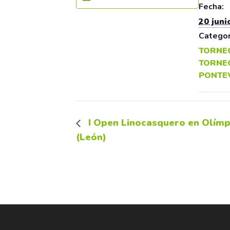
Fecha:
20 juni
Categor
TORNE
TORNE
PONTE
I Open Linocasquero en Olímp
(León)