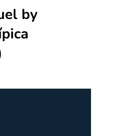
uel by
ípica
)