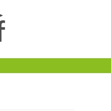
A TU GOLF!!
PODCAST
THE GOLF CARDS