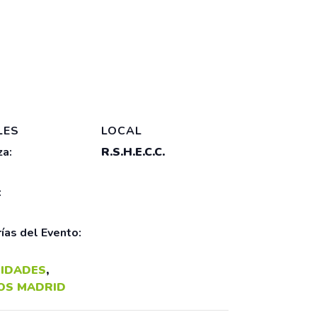
LES
LOCAL
a:
R.S.H.E.C.C.
:
ías del Evento:
IDADES
,
OS MADRID