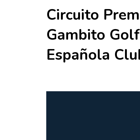
Circuito Pre
Gambito Golf
Española Clu
6 junio
-
7 junio