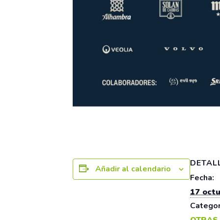
DETAL
Añadir al calendario
Fecha:
17 oct
Categor
OTRAS