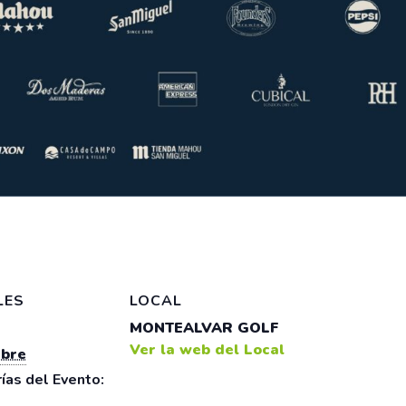
LES
LOCAL
MONTEALVAR GOLF
Ver la web del Local
ubre
ías del Evento: