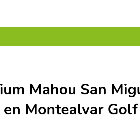
UITOS MULTICAMPO
TORNEOS FEDERATIVOS
¡¡MEJOR
mium Mahou San Mig
 en Montealvar Golf
)