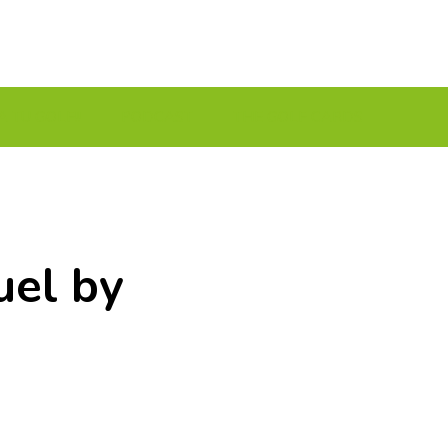
A TU GOLF!!
PODCAST
THE GOLF CARDS
uel by