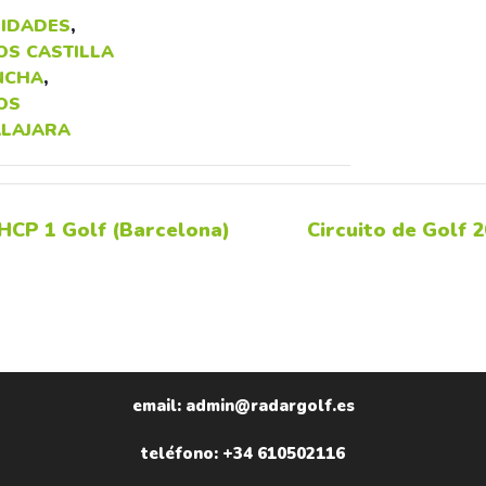
IDADES
,
OS CASTILLA
NCHA
,
OS
LAJARA
 HCP 1 Golf (Barcelona)
Circuito de Golf 
email: admin@radargolf.es
teléfono: +34 610502116